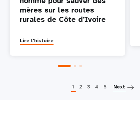
homme pour sauver des
mères sur les routes
rurales de Côte d’Ivoire
Lire l'histoire
P
1
2
3
4
5
Next